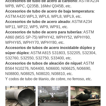
Accesorios de tubo de acero al carbono
: ASTM A234
WPB, WPC, Q235B, 16Mn/ Q345B, etc.
Accesorios de tubo de acero de baja temperatura
:
ASTM A420 WPL3, WPL6, WPL8, WPL9, etc.
Accesorios de tubo de acero aleado
: ASTM A234
WP11, WP22, WP5, WP9, WP91, etc.
Accesorios de tubo de acero para tuberías
: ASTM
A860 (MSS SP-75) WPHY42, WPHY52, WPHY60,
WPHY65, WPHY70, WPHY80, etc.
Accesorios de tubos de acero inoxidable dúplex y
súper dúplex
: ASTM A815 S31803, S32205, S32304,
S32760, S32550, S32750, S33400, etc.
Accesorios de tubos de aleación de níquel
: ASTM
B564 N10276, N04400, N06600, N06625, N06690,
N08800, N08825, N08020, N08810, etc.
Y codos de tubo de titanio, de cobre, no ferroso, etc.