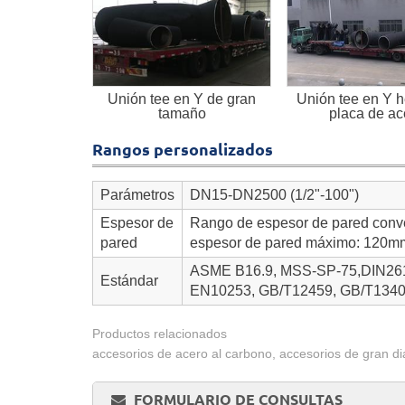
Unión tee en Y de gran
Unión tee en Y 
tamaño
placa de ac
Rangos personalizados
Parámetros
DN15-DN2500 (1/2"-100")
Espesor de
Rango de espesor de pared conv
pared
espesor de pared máximo: 120m
ASME B16.9, MSS-SP-75,DIN2616
Estándar
EN10253, GB/T12459, GB/T1340
Productos relacionados
accesorios de acero al carbono, accesorios de gran di
FORMULARIO DE CONSULTAS