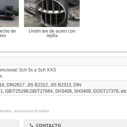
hecho de
Unión tee de acero con
ero
rejilla
encional: Sch 5s a Sch XXS
m
, DIN2617, JIS B2312, JIS B2313, DIN
1, GB/T25198,GB/T27684, SH3408, SH3409, GOST17378, etc
ámetro, accesorios forjados
CONTACTO