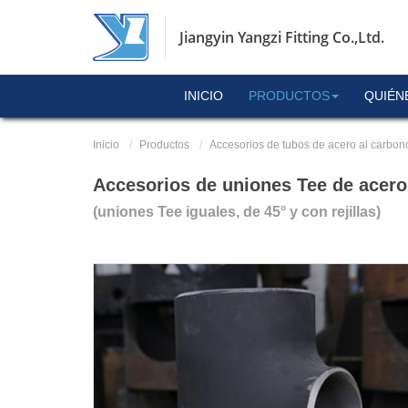
Jiangyin Yangzi Fitting Co.,Ltd.
INICIO
PRODUCTOS
QUIÉN
Inicio
Productos
Accesorios de tubos de acero al carbon
Accesorios de uniones Tee de acero
(uniones Tee iguales, de 45° y con rejillas)