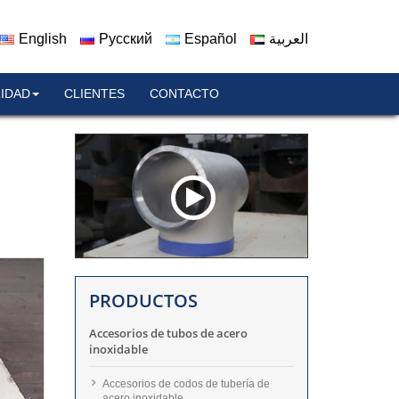
English
Русский
Español
العربية
IDAD
CLIENTES
CONTACTO
PRODUCTOS
Accesorios de tubos de acero
inoxidable
Accesorios de codos de tubería de
acero inoxidable