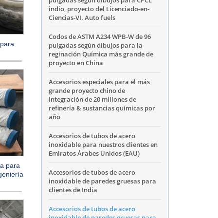
pulgadas según dibujos para CPCL
indio, proyecto del Licenciado-en-
Ciencias-VI. Auto fuels
Codos de ASTM A234 WPB-W de 96
 para
pulgadas según dibujos para la
reginación Química más grande de
proyecto en China
Accesorios especiales para el más
grande proyecto chino de
integración de 20 millones de
refinería & sustancias químicas por
año
Accesorios de tubos de acero
inoxidable para nuestros clientes en
Emiratos Árabes Unidos (EAU)
ra para
Accesorios de tubos de acero
geniería
inoxidable de paredes gruesas para
clientes de India
Accesorios de tubos de acero
inoxidable de paredes gruesas para