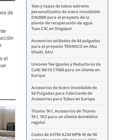
Tees y tapas de tubos extremo
personalizados de acero inoxidable
bos de
DN2000 para el proyecto de la
planta de recuperación de agua
Tuas C3C en Singapur
nte
ucción
Accesorios soldados de 64 pulgadas
s
para el proyecto TRANSCO en Abu
Dhabi, EAU
s el
Uniones Tee Iguales y Reductoras de
que
CuNi 90/10 C7060 para un cliente en
Europa
Accesorios de Acero Inoxidable de
54 Pulgadas para Fabricante de
Accesorios para Tubos en Europa
Titanio TA1, Accesorios de Titanio
TA1, TA2 para un cliente doméstico
regular
Codos de ASTM A234 WPB-W de 90