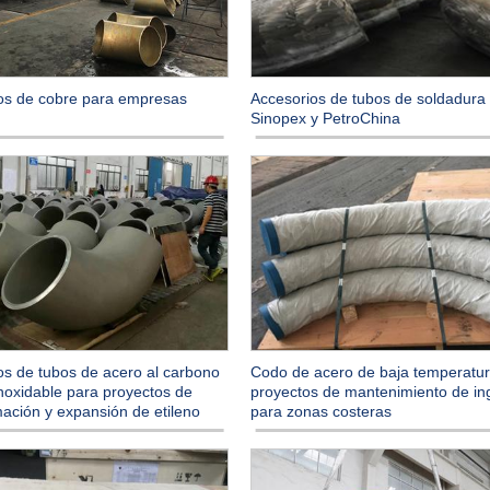
Accesorios de tubos de soldadura
os de cobre para empresas
Sinopex y PetroChina
os de tubos de acero al carbono
Codo de acero de baja temperatu
inoxidable para proyectos de
proyectos de mantenimiento de in
mación y expansión de etileno
para zonas costeras